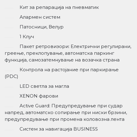
Кит за репарација на пневматик
Алармен систем
Патосници, Велур
1 Клуч
Пакет ретровизори: Електрични регулирани,
греење, преклопување, автоматска паркинг
функција, самозатемнување на возачка страна
Контрола на растојание при паркирање
(PDC)
LED светла за магла
XENON фарови
Active Guard: Предупредување при судар
напред, автоматско сопирање при ниски брзини,
предупредување при промена коловозна лента
Систем за навигација BUSINESS