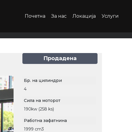
Почетна
За нас
Локација
Услуги
Продадена
Бр. на цилиндри
4
Сила на моторот
190kw (258 ks)
Работна зафатнина
1999 cm3