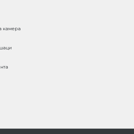
а камера
ешаци
ента