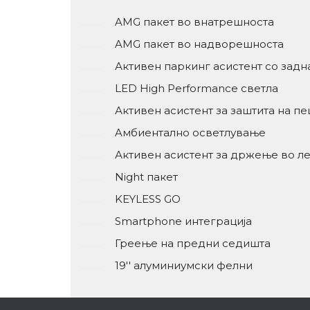
AMG пакет во внатрешноста
AMG пакет во надворешноста
Активен паркинг асистент со задн
LED High Performance светла
Активен асистент за заштита на п
Aмбиентално осветлување
Активен асистент за држење во л
Night пакет
KEYLESS GO
Smartphone интеграција
Греење на предни седишта
19'' алуминиумски фелни