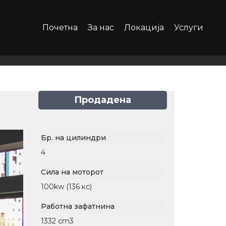
Почетна
За нас
Локација
Услуги
Продадена
Бр. на цилиндри
4
Сила на моторот
100kw (136 кс)
Работна зафатнина
1332 cm3