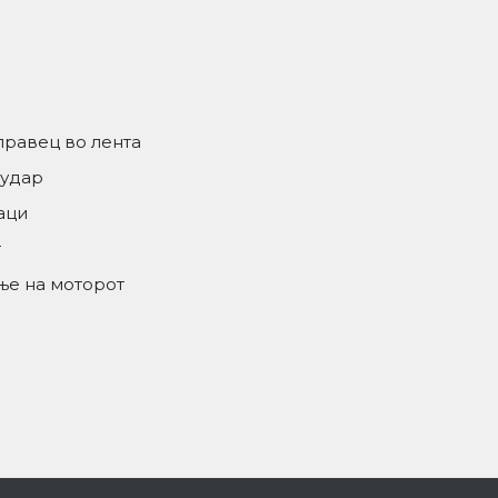
правец во лента
судар
аци
т
ање на моторот