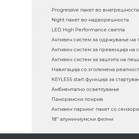
Progressive пакет во внатрешноста
Night пакет во надворешноста
LED High Performance светла
Активен систем за одржување на 
Активен систем за превенција на 
Активен систем за заштита на пеш
Навигација со зголемена реалнос
KEYLESS start функција за стартув
Амбиентално осветлување
Панорамски покрив
Aктивен паркинг пакет со сензори
18'' алуминиумски фелни