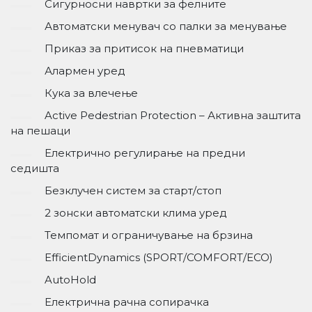
Сигурносни навртки за фелните
Автоматски менувач со палки за менување
Приказ за притисок на пневматици
Алармен уред
Кука за влечење
Active Pedestrian Protection – Активна заштита
на пешаци
Електрично регулирање на предни
седишта
Безклучен систем за старт/стоп
2 зонски автоматски клима уред
Темпомат и ограничување на брзина
EfficientDynamics (SPORT/COMFORT/ECO)
AutoHold
Електрична рачна сопирачка