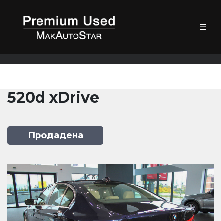
☰
520d xDrive
Продадена