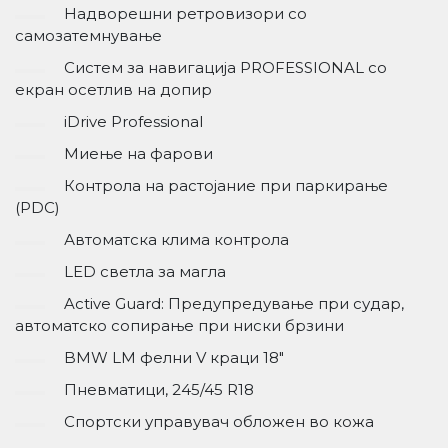
Надворешни ретровизори со
самозатемнување
Систем за навигација PROFESSIONAL со
екран осетлив на допир
iDrive Professional
Миење на фарови
Контрола на растојание при паркирање
(PDC)
Автоматска клима контрола
LED светла за магла
Active Guard: Предупредување при судар,
автоматско сопирање при ниски брзини
BMW LM фелни V краци 18"
Пневматици, 245/45 R18
Спортски управувач обложен во кожа