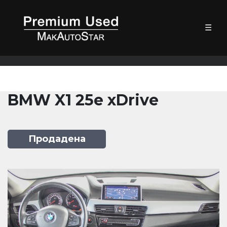
☰
BMW X1 25e xDrive
Продадена