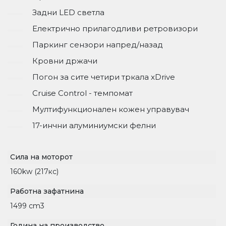
Задни LED светла
Електрично прилагодливи ретровизори
Паркинг сензори напред/назад
Кровни држачи
Погон за сите четири тркала xDrive
Cruise Control - темпомат
Мултифункционален кожен управувач
17-инчни алуминиумски фелни
Сила на моторот
160kw (217кс)
Работна зафатнина
1499 cm3
Година на производство